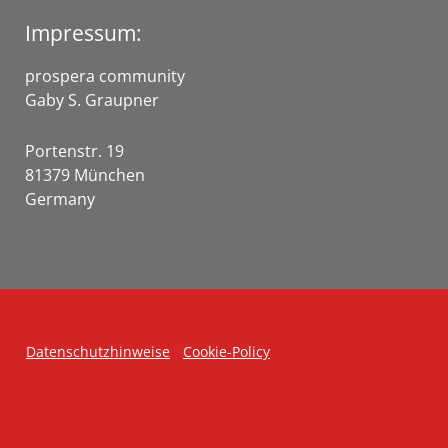
Impressum:
prospera community
Gaby S. Graupner
Portenstr. 19
81379 München
Germany
Datenschutzhinweise
Cookie-Policy