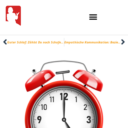
Guter Schlaf: Zählst Du noch Schafe oder schläfst Du schon?
Empathische Kommunikation: Beziehungen pflegen und Ziele erreichen