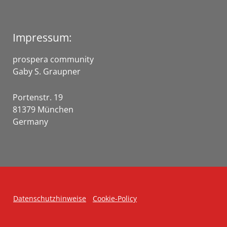
Impressum:
prospera community
Gaby S. Graupner
Portenstr. 19
81379 München
Germany
Datenschutzhinweise
Cookie-Policy