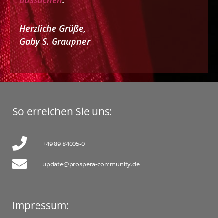
aussuchen
.
Herzliche Grüße,
Gaby S. Graupner
So erreichen Sie uns:
+49 89 84005-0
update@prospera-community.de
Impressum: